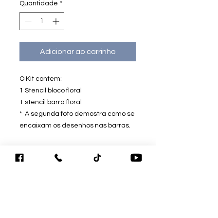
Quantidade
*
Adicionar ao carrinho
O Kit contem:
1 Stencil bloco floral
1 stencil barra floral
* A segunda foto demostra como se
encaixam os desenhos nas barras.
Ambiente 100%
Seguro.
Sua Informação é
Protegida Pela
Criptografia SSL 256-