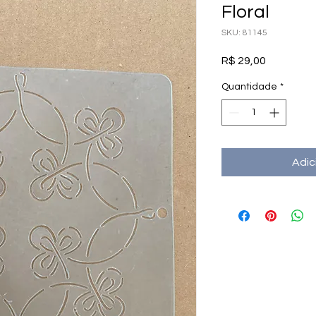
Floral
SKU: 81145
Preço
R$ 29,00
Quantidade
*
Adic