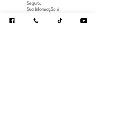
Seguro.
Sua Informação é
Protegida Pela
Criptografia SSL 256-
Bit.
Mensagens de texto ou de voz
whatsApp (48)99866-2282
Sobre
Cursos On-line
Livros & E-books