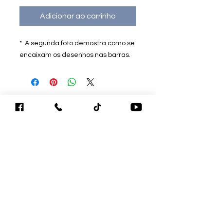
Adicionar ao carrinho
* A segunda foto demostra como se
encaixam os desenhos nas barras.
Ambiente 100%
Seguro.
Sua Informação é
Protegida Pela
Criptografia SSL 256-
Bit.
Mensagens de texto ou de voz
whatsApp (48)99866-2282
Sobre