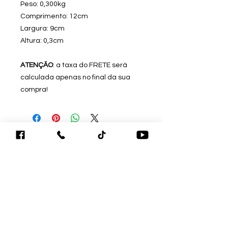
Peso: 0,300kg
Comprimento: 12cm
Largura: 9cm
Altura: 0,3cm
ATENÇÃO
: a taxa do FRETE será
calculada apenas no final da sua
compra!
Ambiente 100%
Seguro.
Sua Informação é
Protegida Pela
Criptografia SSL 256-
Bit.