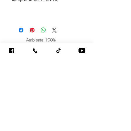
Ambiente 100%
Seguro.
Sua Informação é
Protegida Pela
Criptografia SSL 256-
Bit.
Mensagens de texto ou de voz
whatsApp (48)99866-2282
Sobre
Cursos On-line
Livros & E-books